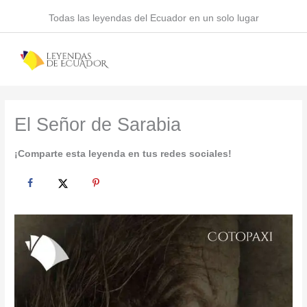
Ir
Todas las leyendas del Ecuador en un solo lugar
al
contenido
El Señor de Sarabia
¡Comparte esta leyenda en tus redes sociales!