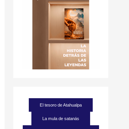
El tesoro de Atahualpa
La mula de satanás