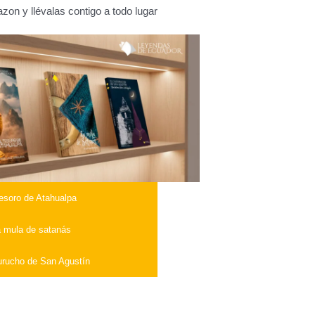
on y llévalas contigo a todo lugar
tesoro de Atahualpa
 mula de satanás
urucho de San Agustín