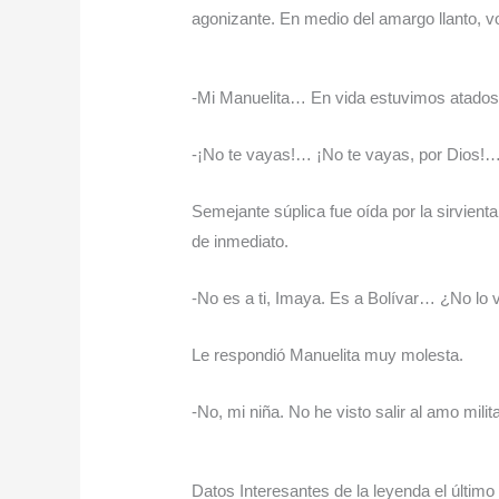
agonizante. En medio del amargo llanto, v
-Mi Manuelita… En vida estuvimos atados 
-¡No te vayas!… ¡No te vayas, por Dios!
Semejante súplica fue oída por la sirvient
de inmediato.
-No es a ti, Imaya. Es a Bolívar… ¿No lo v
Le respondió Manuelita muy molesta.
-No, mi niña. No he visto salir al amo milit
Datos Interesantes de la leyenda el últim