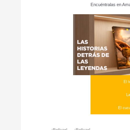
Encuéntralas en Amaz
El 
La
El cuc
-¡Bolívar!. . . ¡Bolívar!