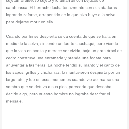
sujetan al alevoso sujeto y lo amarran con bejucos de
carahuasca. El borracho lucha tenazmente con sus ataduras
logrando zafarse, arrepentido de lo que hizo huye a la selva
para dejarse morir en ella.
Cuando por fin se despierta se da cuenta de que se halla en
medio de la selva, sintiendo un fuerte chuchaqui, pero viendo
que la vida es bonita y merece ser vivida; bajo un gran árbol de
cedro construye una enramada y prende una fogata para
ahuyentar a las fieras. La noche tendió su manto y el canto de
los sapos, grillos y chicharras, lo mantuvieron despierto por un
largo rato; y fue en esos momentos cuando vio acercarse una
sombra que se detuvo a sus pies, parecería que deseaba
decirle algo, pero nuestro hombre no lograba descifrar el
mensaje.