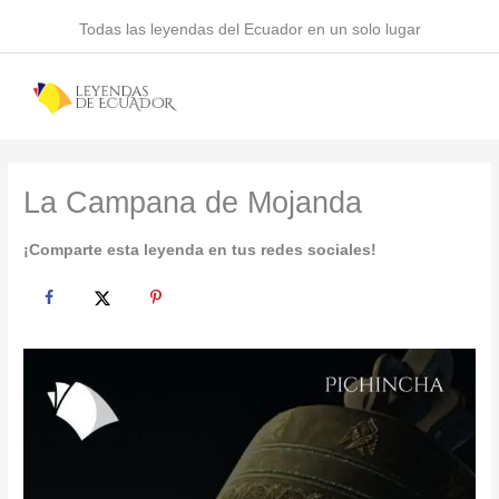
Ir
Todas las leyendas del Ecuador en un solo lugar
al
contenido
La Campana de Mojanda
¡Comparte esta leyenda en tus redes sociales!