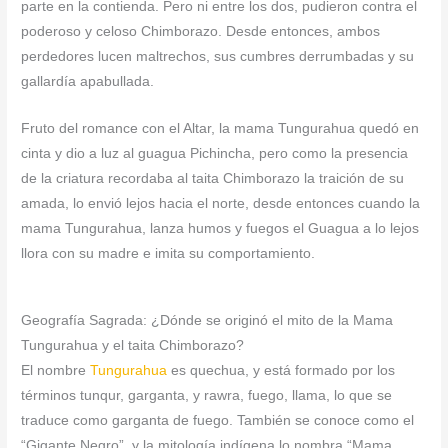
parte en la contienda. Pero ni entre los dos, pudieron contra el
poderoso y celoso Chimborazo. Desde entonces, ambos
perdedores lucen maltrechos, sus cumbres derrumbadas y su
gallardía apabullada.
Fruto del romance con el Altar, la mama Tungurahua quedó en
cinta y dio a luz al guagua Pichincha, pero como la presencia
de la criatura recordaba al taita Chimborazo la traición de su
amada, lo envió lejos hacia el norte, desde entonces cuando la
mama Tungurahua, lanza humos y fuegos el Guagua a lo lejos
llora con su madre e imita su comportamiento.
Geografía Sagrada: ¿Dónde se originó el mito de la Mama
Tungurahua y el taita Chimborazo?
El nombre
Tungurahua
es quechua, y está formado por los
términos tunqur, garganta, y rawra, fuego, llama,​ lo que se
traduce como garganta de fuego. También se conoce como el
“Gigante Negro”, y la mitología indígena lo nombra “Mama