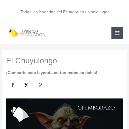
Ir
al
Todas las leyendas del Ecuador en un solo lugar
contenido
Men
princ
El Chuyulongo
¡Comparte esta leyenda en tus redes sociales!