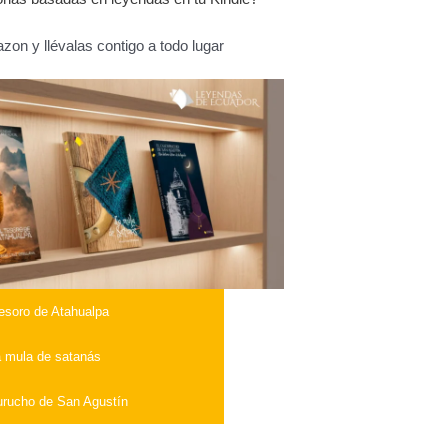
on y llévalas contigo a todo lugar
tesoro de Atahualpa
 mula de satanás
urucho de San Agustín