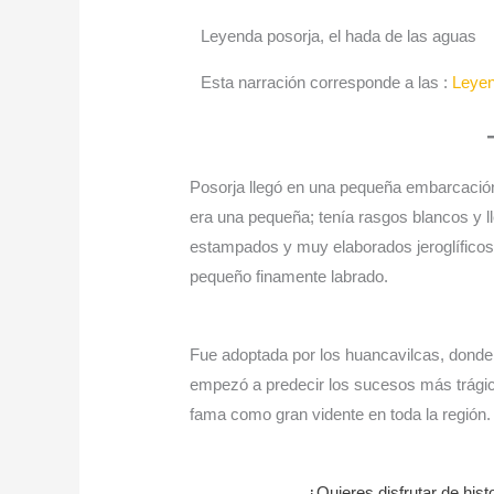
Leyenda posorja, el hada de las aguas
Esta narración corresponde a las :
Leye
Posorja llegó en una pequeña embarcació
era una pequeña; tenía rasgos blancos y l
estampados y muy elaborados jeroglíficos;
pequeño finamente labrado.
Fue adoptada por los huancavilcas, donde 
empezó a predecir los sucesos más trági
fama como gran vidente en toda la región.
¿Quieres disfrutar de his