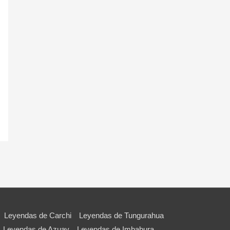
Leyendas de Carchi
Leyendas de Tungurahua
Leyendas de Azuay
Leyendas de Imbabura