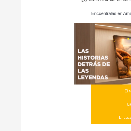
Encuéntralas en Amaz
El 
La
El cuc