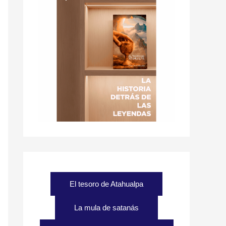
El tesoro de Atahualpa
La mula de satanás