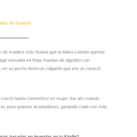
ndas de Guayas
n de madera más liviana que la balsa cuando apenas
legó envuelta en finas mantas de algodón con
 en su pecho tenía un colgante que era un caracol
creció hasta convertirse en mujer; fue ahí cuando
cos para quienes la adoptaron, ganando cada vez más
torias basadas en leyendas en tu Kindle?