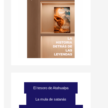
El tesoro de Atahualpa
La mula de satanás