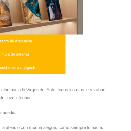
tesoro de Atahualpa
 mula de satanás
urucho de San Agustín
oción hacia la Virgen del Soto, todos los días le rezaban
el joven Toribio.
 sucedió.
l la atendió con mucha alegría, como siempre lo hacía.