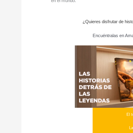
en el mundo.
¿Quieres disfrutar de his
Encuéntralas en Amaz
El 
La