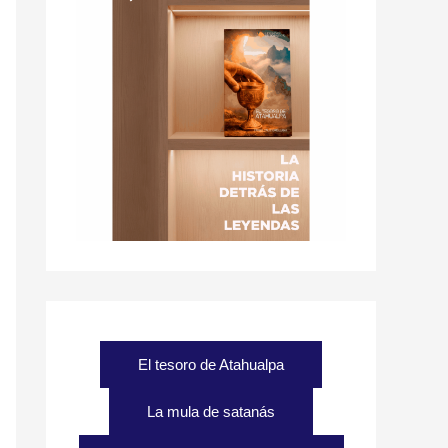
El tesoro de Atahualpa
La mula de satanás