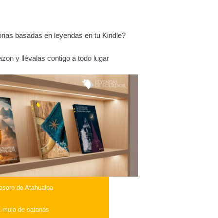
torias basadas en leyendas en tu Kindle?
on y llévalas contigo a todo lugar
tesoro de Atahualpa
 mula de satanás